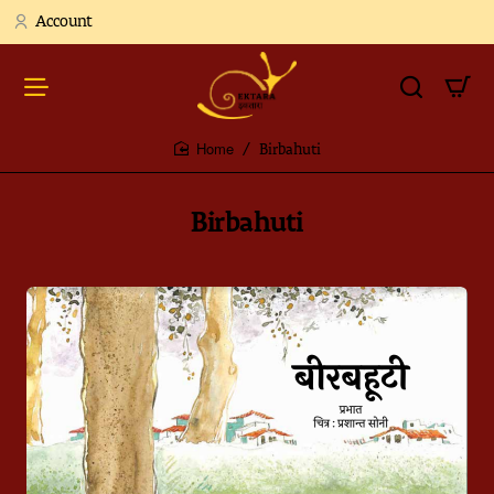
Account
Birbahuti
home
Birbahuti