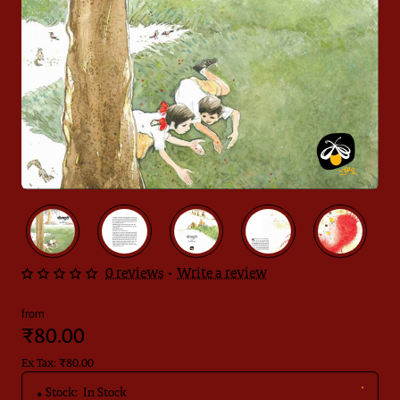
0 reviews
•
Write a review
from
₹80.00
Ex Tax: ₹80.00
Stock:
In Stock