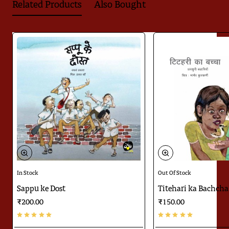
Related Products
Also Bought
Download
Catalogue
In Stock
Out Of Stock
Sappu ke Dost
Titehari ka Bachcha
₹200.00
₹150.00