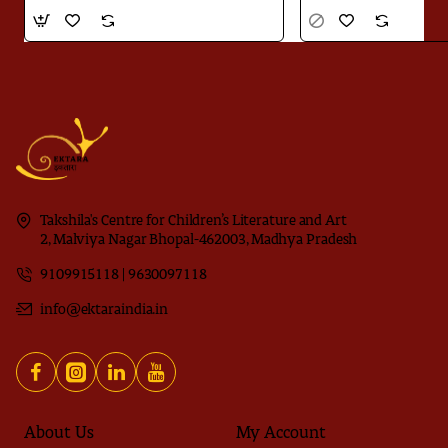
Takshila's Centre for Children’s Literature and Art
2, Malviya Nagar Bhopal-462003, Madhya Pradesh
9109915118 | 9630097118
info@ektaraindia.in
About Us
My Account